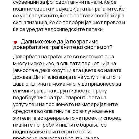
субвенции за фотоволтаични панели, ќе се
подигне свеста и едукацијата на граѓаните, ќе
се уредат улиците, ќе се постави сообраќајна
сигнализација, ќе се подобри јавниот превоз и
ќе се уредат велосипедските патеки.
Дали можеме да ја повратиме
довербата на граѓаните во системот?
Довербата на граѓаните во системот е на
многу ниско ниво, а општата перцепција на
јавноста е дека корупцијата цвета во нашата
држава. Дигитализацијата на услугите што ги
дава општината може многу да придонесе за
елиминирање на коруптивноста, преку
подобрување на транспарентноста на
услугите и на трошењето на материјалните
средства во општините, со вклучување на
жителите во креирањето на проекти според
нивните потреби и нивните барања, со
подигнување на интегритетот и
професионалноста на општинската