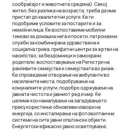
сообраќајот и животната средина). Секој
жител, без разлика на возраста, треба да има
пристап до квалитетни услуги. Ќе ги
подобриме условите за постарите и за
немоќни лица. Ќе воспоставиме мобилни
тимови за домашна нега и посети, патронажни
служби за комбинирана здравствена и
социјална грижа, прифатни центри за жртви на
насилство, за бездомници и самохрани
родители, воспоставување на Регистри на
ранливите семејства и семејствата во ризик.
Ќе спроведеме отворање на амбуланти во
населените места, подобрување на
комуналните услуги, подобро одржување на
јавната чистота и јавниот ред и мир. Ќе
целиме кон намалување на загадувањето
преку користење обновливи извори на
енергија, со инсталирање на фотоволтаични
системи на сите јавни општински објекти.
Енергетски ефикасно јавно осветлување,