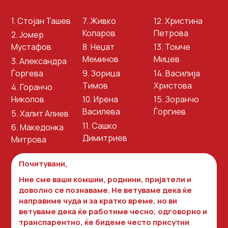
1. Стојан Ташев
7. Живко
12. Христина
Коларов
Петрова
2. Јомер
Мустафов
8. Неџат
13. Томче
Меминов
Мицев
3. Александра
Ѓоргева
9. Зорица
14. Василија
Тимов
Христова
4. Горанчо
Николов
10. Ирена
15. Зоранчо
Василева
Ѓоргиев
5. Халит Алиев
11. Сашко
6. Македонка
Димитриев
Митрова
Почитувани,
Ние сме ваши комшии, роднини, пријатели и
доволно се познаваме. Не ветуваме дека ќе
направиме чуда и за кратко време, но ви
ветуваме дека ќе работиме чесно, одговорно и
транспарентно, ќе бидеме често присутни