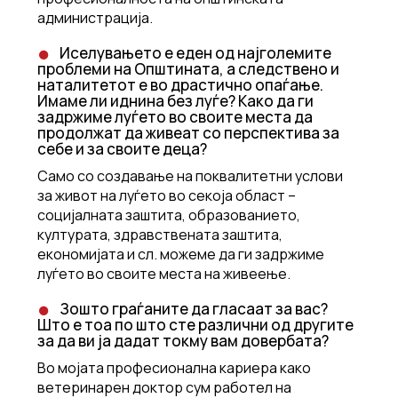
администрација.
Иселувањето е еден од најголемите
проблеми на Општината, а следствено и
наталитетот е во драстично опаѓање.
Имаме ли иднина без луѓе? Како да ги
задржиме луѓето во своите места да
продолжат да живеат со перспектива за
себе и за своите деца?
Само со создавање на поквалитетни услови
за живот на луѓето во секоја област –
социјалната заштита, образованието,
културата, здравствената заштита,
економијата и сл. можеме да ги задржиме
луѓето во своите места на живеење.
Зошто граѓаните да гласаат за вас?
Што е тоа по што сте различни од другите
за да ви ја дадат токму вам довербата?
Во мојата професионална кариера како
ветеринарен доктор сум работел на