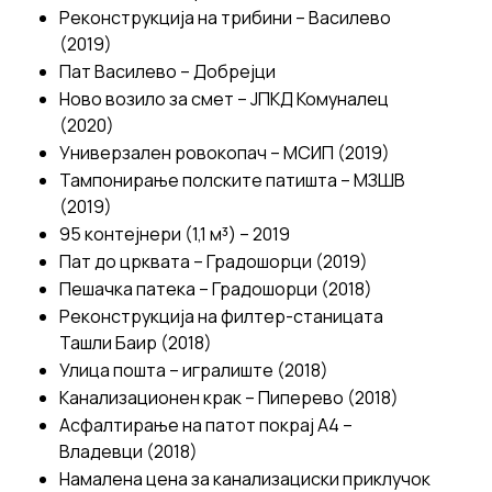
Реконструкција на трибини – Василево
(2019)
Пат Василево – Добрејци
Ново возило за смет – ЈПКД Комуналец
(2020)
Универзален ровокопач – МСИП (2019)
Тампонирање полските патишта – МЗШВ
(2019)
95 контејнери (1,1 м³) – 2019
Пат до црквата – Градошорци (2019)
Пешачка патека – Градошорци (2018)
Реконструкција на филтер-станицата
Ташли Баир (2018)
Улица пошта – игралиште (2018)
Канализационен крак – Пиперево (2018)
Асфалтирање на патот покрај А4 –
Владевци (2018)
Намалена цена за канализациски приклучок