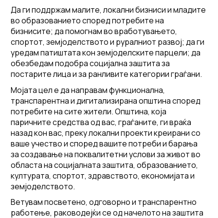
Да ги поддржам малите, локални бизниси и младите
во образованието според потребите на
бизнисите; да помогнам во вработувањето,
спортот, земјоделството и руралниот развој; да ги
уредам патиштата кон земјоделските парцели; да
обезбедам подобра социјална заштита за
постарите лица и за ранливите категории граѓани.
Мојата цел е да направам функционална,
транспарентна и дигитализирана општина според
потребите на сите жители. Општина, која
паричните средства од вас, граѓаните, ги враќа
назад кон вас, преку локални проекти креирани со
ваше учество и според вашите потреби и барања
за создавање на поквалитетни услови за живот во
областа на социјалната заштита, образованието,
културата, спортот, здравството, економијата и
земјоделството.
Ветувам посветено, одговорно и транспарентно
работење, раководејќи се од начелото на заштита