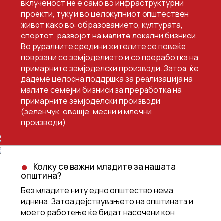
вклученост не е само во инфраструктурни
проекти, туку и во целокупниот општествен
живот како во: образованието, културата,
спортот, развојот на малите локални бизниси.
Во руралните средини жителите се повеќе
поврзани со земјоделието и со преработка на
примарните земјоделски производи. Затоа, ќе
дадеме целосна поддршка за реализација на
малите семејни бизниси за преработка на
примарните земјоделски производи
(зеленчук, овошје, месни и млечни
производи).
Колку се важни младите за нашата
општина?
Без младите ниту едно општество нема
иднина. Затоа дејствувањето на општината и
моето работење ќе бидат насочени кон