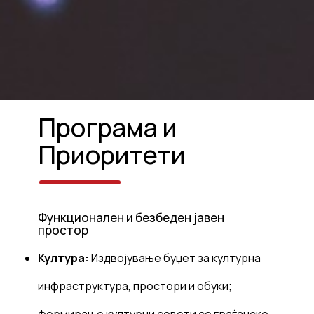
Програма и
Приоритети
Функционален и безбеден јавен
простор
Култура:
Издвојување буџет за културна
инфраструктура, простори и обуки;
формирање културни совети со граѓанско