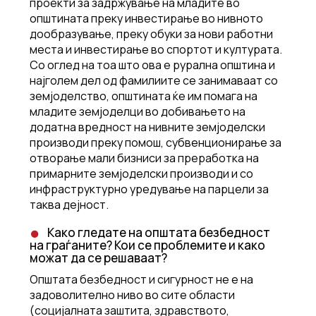
проекти за задржување на младите во
општината преку инвестирање во нивното
дообразување, преку обуки за нови работни
места и инвестирање во спортот и културата.
Со оглед на тоа што ова е рурална општина и
најголем дел од фамилиите се занимаваат со
земјоделство, општината ќе им помага на
младите земјоделци во добивањето на
додатна вредност на нивните земјоделски
производи преку помош, субвенционирање за
отворање мали бизниси за преработка на
примарните земјоделски производи и со
инфраструктурно уредување на парцели за
таква дејност.
Како гледате на општата безбедност
на граѓаните? Кои се проблемите и како
можат да се решаваат?
Општата безбедност и сигурност не е на
задоволително ниво во сите области
(социјалната заштита, здравството,