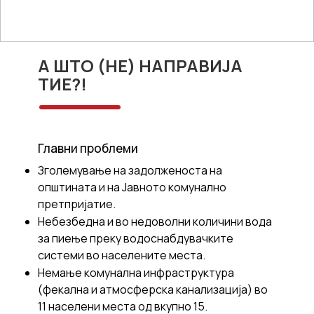
А ШТО (НЕ) НАПРАВИЈА
ТИЕ?!
Главни проблеми
Зголемување на задолженоста на
општината и на Јавното комунално
претпријатие.
Небезбедна и во недоволни количини вода
за пиење преку водоснабдувачките
системи во населените места.
Немање комунална инфраструктура
(фекална и атмосферска канализација) во
11 населени места од вкупно 15.