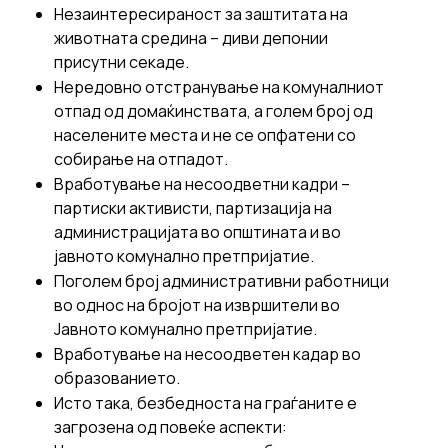
Незаинтересираност за заштитата на
животната средина – диви депонии
присутни секаде.
Нередовно отстранување на комуналниот
отпад од домаќинствата, а голем број од
населените места и не се опфатени со
собирање на отпадот.
Вработување на несоодветни кадри –
партиски активисти, партизација на
администрацијата во општината и во
јавното комунално претпријатие.
Поголем број административни работници
во однос на бројот на извршители во
Јавното комунално претпријатие.
Вработување на несоодветен кадар во
образованието.
Исто така, безбедноста на граѓаните е
загрозена од повеќе аспекти: