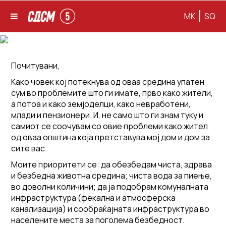
MK
SQ
Почитувани,
Како човек кој потекнува од оваа средина упатен
сум во проблемите што ги имате, прво како жители,
а потоа и како земјоделци, како невработени,
млади и пензионери. И, не само што ги знам туку и
самиот се соочувам со овие проблеми како жител
од оваа општина која претставува мој дом и дом за
сите вас.
Моите приоритети се: да обезбедам чиста, здрава
и безбедна животна средина; чиста вода за пиење,
во доволни количини; да ја подобрам комуналната
инфраструктура (фекална и атмосферска
канализација) и сообраќајната инфраструктура во
населените места за поголема безбедност.