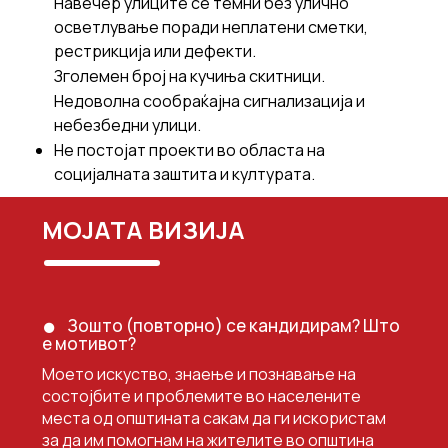
Навечер улиците се темни без улично
осветлување поради неплатени сметки,
рестрикција или дефекти.
Зголемен број на кучиња скитници.
Недоволна сообраќајна сигнализација и
небезбедни улици.
Не постојат проекти во областа на
социјалната заштита и културата.
МОЈАТА ВИЗИЈА
Зошто (повторно) се кандидирам? Што
е мотивот?
Моето искуство, знаење и познавање на
состојбите и проблемите во населените
места од општината сакам да ги искористам
за да им помогнам на жителите во општина