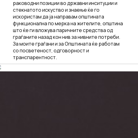
раководни позиции во државни инситуции и
стекнатото искуство и знаење ќе го
искористам да ја направам општината
функционална по мерка на жителите, општина
што ќе ги вложува паричните средства од
граѓаните назад кон нив за нивните потреби.
За моите граѓани и за Општината ќе работам
со посветеност, одговорност и
транспарентност.