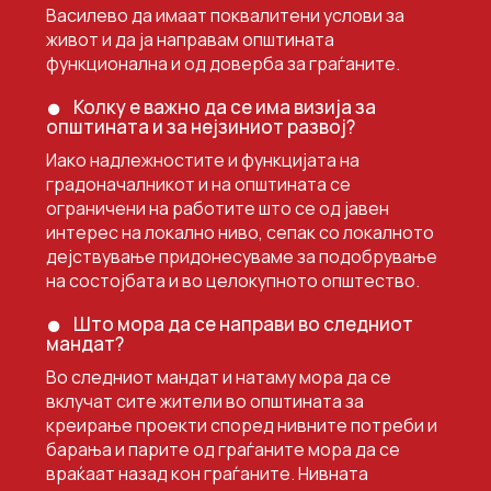
Василево да имаат поквалитени услови за
живот и да ја направам општината
функционална и од доверба за граѓаните.
Колку е важно да се има визија за
општината и за нејзиниот развој?
Иако надлежностите и функцијата на
градоначалникот и на општината се
ограничени на работите што се од јавен
интерес на локално ниво, сепак со локалното
дејствување придонесуваме за подобрување
на состојбата и во целокупното општество.
Што мора да се направи во следниот
мандат?
Во следниот мандат и натаму мора да се
вклучат сите жители во општината за
креирање проекти според нивните потреби и
барања и парите од граѓаните мора да се
враќаат назад кон граѓаните. Нивната