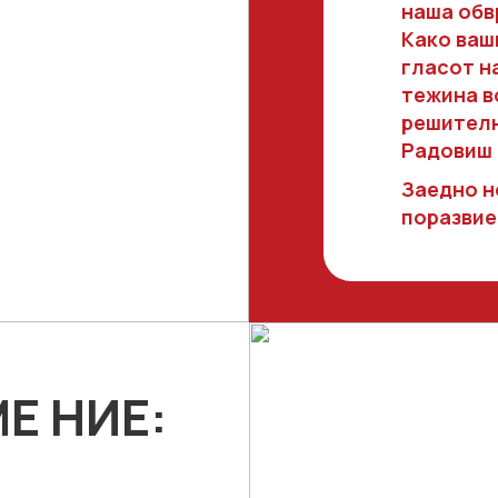
Општина Пробишти
наша обв
Како ваш
Општина Чешиново
гласот н
Општина Кочани
тежина в
решителн
Општина Македонск
Радовиш 
Заедно н
поразвие
Е НИЕ: