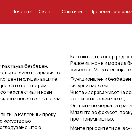
Почетна
Скопје
Општини
Преземи програм
Како жител на овој град, р
Радовиш може и мора да б
е чувствува безбеден,
живеење. Мојата визија се
полни со живот, паркови со
кој ден ги слушам вашите
Функционален и безбеден 
едно да го претвориме
сигурни паркови;
 со перспективи и нови
Чиста и здрава животна с
искрена посветеност, оваа
заштита на зеленилото;
Општина по мерка на граѓа
Младите во фокусот, преку
Општина Радовиш и преку
претприемништво.
о искуство во
согледување што е
Моите приоритети се јасни