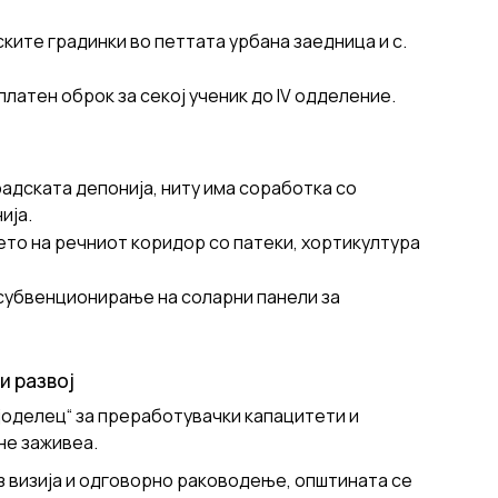
ските градинки во петтата урбана заедница и с.
латен оброк за секој ученик до IV одделение.
адската депонија, ниту има соработка со
ија.
то на речниот коридор со патеки, хортикултура
субвенционирање на соларни панели за
и развој
јоделец“ за преработувачки капацитети и
не заживеа.
з визија и одговорно раководење, општината се