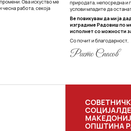
 промени. Ова искуство ме
природата, непосредна и 
 и чесна работа, секоја
услови младите да останат 
Ве повикувам да ми ја да
изградиме Радовиш по ме
исполнет со можности за
Со почит и благодарност,
Ристо Спасов
СОВЕТНИЧК
СОЦИЈАЛДЕ
МАКЕДОНИЈ
ОПШТИНА 