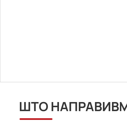
Општина Лозово
Општина Свети Николе
ШТО НАПРАВИВМ