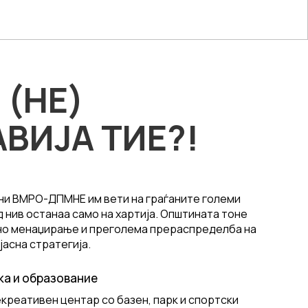
 (НЕ)
ВИЈА ТИЕ?!
ни ВМРО-ДПМНЕ им вети на граѓаните големи
д нив останаа само на хартија. Општината тоне
но менаџирање и преголема прераспределба на
јасна стратегија.
ка и образование
екреативен центар со базен, парк и спортски