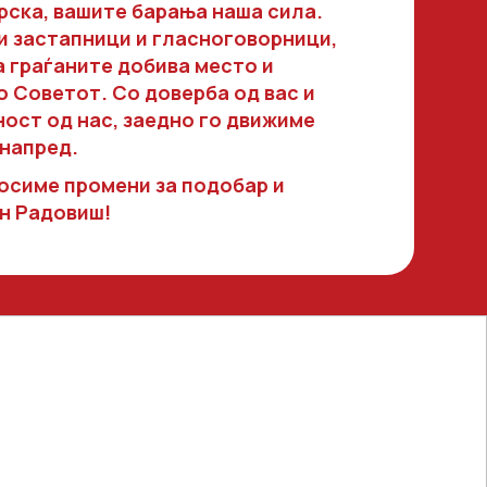
п
Општина Василево
рска, вашите барања наша сила.
и застапници и гласноговорници,
Општина Конче
а граѓаните добива место и
Општина Радовиш
о Советот. Со доверба од вас и
ост од нас, заедно го движиме
а Каменица
напред.
осиме промени за подобар и
н Радовиш!