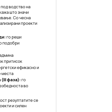
 под водство на
кажа што значи
ување. Со чесна
еализирани проекти
ди:
го реши
го подобри
надмина
ок притисок
ргетски ефикасно и
е места
III фаза):
го
безбедноста во
ност резултатите се
оекти и силен