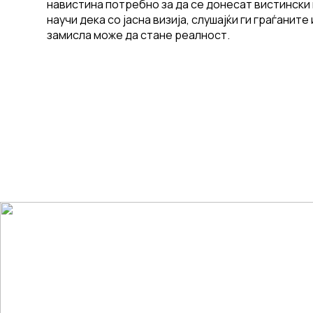
навистина потребно за да се донесат вистински
научи дека со јасна визија, слушајќи ги граѓаните
замисла може да стане реалност.