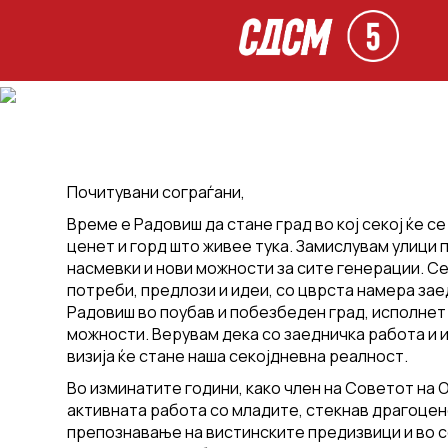
Почитувани сограѓани,
Време е Радовиш да стане град во кој секој ќе с
ценет и горд што живее тука. Замислувам улици 
насмевки и нови можности за сите генерации. Се
потреби, предлози и идеи, со цврста намера за
Радовиш во поубав и побезбеден град, исполнет
можности. Верувам дека со заедничка работа и 
визија ќе стане наша секојдневна реалност.
Во изминатите години, како член на Советот на 
активната работа со младите, стекнав драгоцен
препознавање на вистинските предизвици и во 