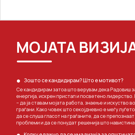
Општина Долнени
Општ
Општина Крушево
Општ
Општина Кривогаштани
Општ
Општина Демир Хисар
Општ
МОЈАТА ВИЗИЈ
Општина Ресен
Општ
Општина Битола
Општ
Општина Могила
Општ
Зошто се кандидирам? Што е мотивот?
Општина Новаци
Општ
Се кандидирам затоа што верувам дека Радовиш з
Општина Прилеп
Општ
енергија, искрен пристап и посветено лидерство. 
– да ја ставам мојата работа, знаење и искуство в
граѓани. Како човек што секојдневно е меѓу луѓето
да се слуша гласот на граѓаните, да се препознаа
проблеми и да се понудат решенија што навистина
Колку е важно да се има визија за општина