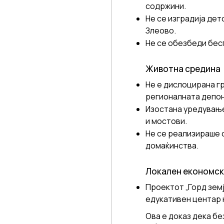
содржини.
Не се изградија дет
Злеово.
Не се обезбеди бесп
Животна средина
Не е дислоцирана гр
регионалната депон
Изостана уредување
и мостови.
Не се реализираше 
домаќинства.
Локален економск
Проектот „Горд зем
едукативен центар 
Ова е доказ дека бе