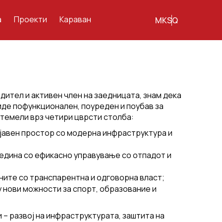
а
Проекти
Караван
MK
SQ
одител и активен член на заедницата, знам дека
иде пофункционален, поуреден и поубав за
 темели врз четири цврсти столба:
јавен простор со модерна инфраструктура и
редина со ефикасно управување со отпадот и
ните со транспарентна и одговорна власт;
 нови можности за спорт, образование и
 – развој на инфраструктурата, заштита на