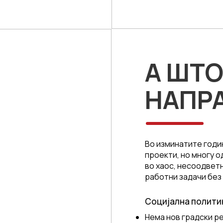
А ШТО
НАПРА
Во изминатите годи
проекти, но многу о
во хаос, несоодвет
работни задачи без 
Социјална полити
Нема нов градски р