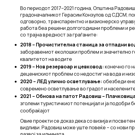
Во периодот 2017–2021 година, Општина Радовиш
градоначалникот Герасим Конзулов од СДСМ, по
одговорно, транспарентно и визионерско управ
работа беа решени долгогодишни проблеми и р
со трајна вредност за граѓаните:
2018 – Прочистителна станица за отпадни во
заборавениот еколошки проблем и значително 
квалитетот на водите
2019 – Нов резервоар и цевковод:
конечно го 
деценискиот проблем со недостиг на вода и низ
2020 – ЛЕД улично осветлување:
обезбеди ене
современо осветлување во градот и населенит
2021 – Обнова на патот Радовиш – Плачковица (
зголеми туристичкиот потенцијал и ја подобри 
сообраќајот
Овие проекти се доказ дека со визија и посвете
видливи. Радовиш може уште повеќе – со нови пр
развој за иднината.