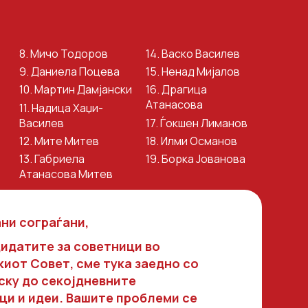
8. Мичо Тодоров
14. Васко Василев
9. Даниела Поцева
15. Ненад Мијалов
10. Мартин Дамјански
16. Драгица
Атанасова
11. Надица Хаџи-
Општина Гевгелија
Василев
17. Ѓокшен Лиманов
12. Мите Митев
18. Илми Османов
Општина Богданци
13. Габриела
19. Борка Јованова
Атанасова Митев
Општина Дојран
Општина Валандово
ни сограѓани,
Општина Струмица
дидатите за советници во
Општина Ново Село
иот Совет, сме тука заедно со
иску до секојдневните
Општина Босилово
ци и идеи. Вашите проблеми се