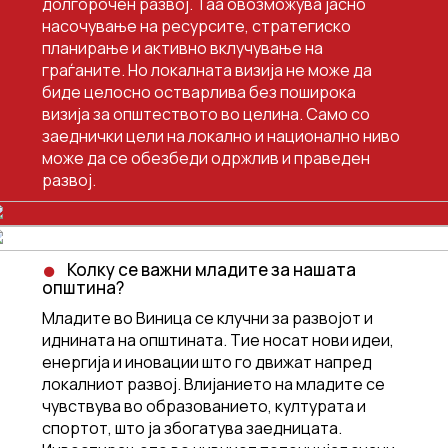
долгорочен развој. Таа овозможува јасно
насочување на ресурсите, стратегиско
планирање и активно вклучување на
граѓаните. Но локалната визија не може да
биде целосно остварлива без поширока
визија за општеството во целина. Само со
заеднички цели на локално и национално ниво
може да се обезбеди одржлив и праведен
развој.
Колку се важни младите за нашата
општина?
Младите во Виница се клучни за развојот и
иднината на општината. Тие носат нови идеи,
енергија и иновации што го движат напред
локалниот развој. Влијанието на младите се
чувствува во образованието, културата и
спортот, што ја збогатува заедницата.