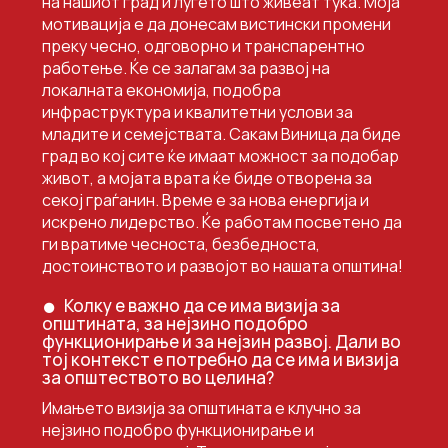
на нашиот град и луѓето што живеат тука. Моја
мотивација е да донесам вистински промени
преку чесно, одговорно и транспарентно
работење. Ќе се залагам за развој на
локалната економија, подобра
инфраструктура и квалитетни услови за
младите и семејствата. Сакам Виница да биде
град во кој сите ќе имаат можност за подобар
живот, а мојата врата ќе биде отворена за
секој граѓанин. Време е за нова енергија и
искрено лидерство. Ќе работам посветено да
ги вратиме чесноста, безбедноста,
достоинството и развојот во нашата општина!
Колку е важно да се има визија за
општината, за нејзино подобро
функционирање и за нејзин развој. Дали во
тој контекст е потребно да се има и визија
за општеството во целина?
Имањето визија за општината е клучно за
нејзино подобро функционирање и