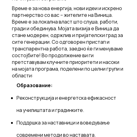
Време е за нова енергија, нови идеи и искрено
партнерство со вас – жителите на Виница.
Време е за локална власт што слуша, работи,
гради и обединува. Мојата визија е Виница да
стане модерен, одржлив и пријателски град за
сите генерации. Со одговорен пристап и
транспарентна работа, заедно ќе ги менуваме
состојбите! Во продолжение ви ги
претставувам клучните приоритети и насоки
на мојата програма, поделени по целни групи и
области:
Образование:
Реконструкција и енергетска ефикасност
на училиштата и градинките.
Поддршка за наставници и воведување
современи методи во наставата.