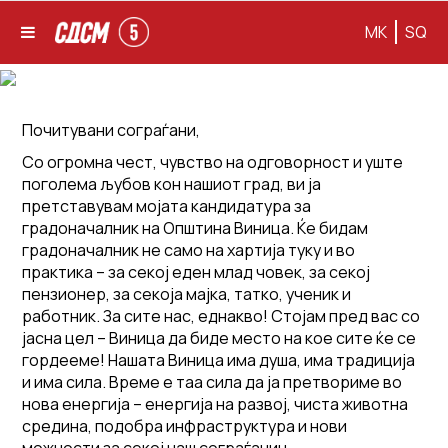
MK
SQ
Почитувани сограѓани,
Со огромна чест, чувство на одговорност и уште
поголема љубов кон нашиот град, ви ја
претставувам мојата кандидатура за
градоначалник на Општина Виница. Ќе бидам
градоначалник не само на хартија туку и во
практика – за секој еден млад човек, за секој
пензионер, за секоја мајка, татко, ученик и
работник. За сите нас, еднакво! Стојам пред вас со
јасна цел – Виница да биде место на кое сите ќе се
гордееме! Нашата Виница има душа, има традиција
и има сила. Време е таа сила да ја претвориме во
нова енергија – енергија на развој, чиста животна
средина, подобра инфраструктура и нови