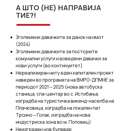
А ШТО (НЕ) НАПРАВИЈА
ТИЕ?!
Зголемени давачките за данок на имот
(2024)
Зголемени давачките за постојните
комунални услуги и воведени давачки за
нови услуги (во континуитет)
Нереализиран ниту еден капитален проект
наведен во програмата на ВМРО-ДПМНЕ за
периодот 2021 ‒ 2025 (нова автобуска
станица, спа-центар во с. Истибања,
изградба на туристичка викенд-населба на
Плачковица, изградба на локален пат
Трсино ‒ Голак, изградба на нова
индустриска зона во м. Поповец)
Неизграден нов булевар