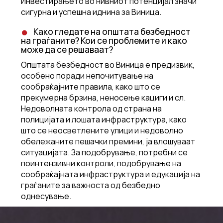
Инвестирањето во нивниот потенцијал значи
сигурна и успешна иднина за Виница.
Како гледате на општата безбедност
на граѓаните? Кои се проблемите и како
може да се решаваат?
Општата безбедност во Виница е предизвик,
особено поради непочитување на
сообраќајните правила, како што се
прекумерна брзина, неносење кациги и сл.
Недоволната контрола од страна на
полицијата и лошата инфраструктура, како
што се неосветлените улици и недоволно
обележаните пешачки премини, ја влошуваат
ситуацијата. За подобрување, потребни се
поинтензивни контроли, подобрување на
сообраќајната инфраструктура и едукација на
граѓаните за важноста од безбедно
однесување.