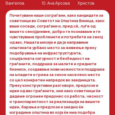
Вангелов
10. Ана Арсова
Христов
Почитувани наши сограѓани, како кандидати за
советници во Советот на Општина Виница, како
ваши соседи, сограѓани и, пред сѐ, луѓе од
вашето секојдневие, добро ги познаваме и ги
чувствуваме проблемите и потребите на секој
од вас. Нашата мисија е да ја направиме
општината урбано место за живеење преку
подобрување на инфраструктурата,
социјалната сигурност и безбедност на
граѓаните, поддршка за малите и средните
бизниси, создавање нови можности и поддршка
на младите и грижа за секое населено место
со цел конкретен напредок во заедницата.
Преку конструктивни разговори, предлози и
идеи од вас граѓаните, ние како советници ќе
дадеме огромен придонес со работа, чесност
и транспарентност за реализација на вашите
идеи, барања и предлози и заедно ќе
изградиме општина во која ќе има подобра