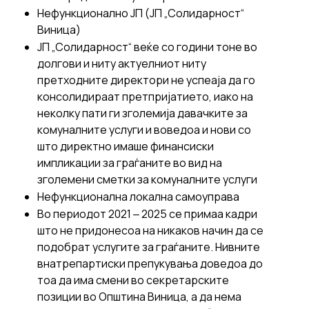
Нефункционално ЈП (ЈП „Солидарност“
Виница)
ЈП „Солидарност“ веќе со години тоне во
долгови и ниту актуелниот ниту
претходните директори не успеаја да го
консолидираат претпријатието, иако на
неколку пати ги зголемија давачките за
комуналните услуги и воведоа и нови со
што директно имаше финансиски
импликации за граѓаните во вид на
зголемени сметки за комуналните услуги
Нефункционална локална самоуправа
Во периодот 2021 ‒ 2025 се примаа кадри
што не придонесоа на никаков начин да се
подобрат услугите за граѓаните. Нивните
внатрепартиски препукувања доведоа до
тоа да има смени во секретарските
позиции во Општина Виница, а да нема