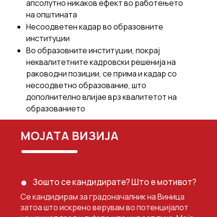
апсолутно никаков ефект во работењето
на општината
Несоодветен кадар во образовните
институции
Во образовните институции, покрај
неквалитетните кадровски решенија на
раководни позиции, се прима и кадар со
несоодветно образование, што
дополнително влијае врз квалитетот на
образованието
МОЈАТА ВИЗИЈА
Зошто се кандидирате? Што е мотивот?
Се кандидирам за градоначалник на Виница
затоа што искрено верувам во потенцијалот