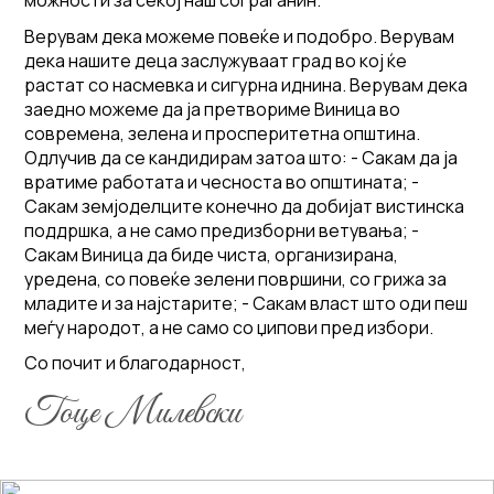
можности за секој наш сограѓанин.
Верувам дека можеме повеќе и подобро. Верувам
дека нашите деца заслужуваат град во кој ќе
растат со насмевка и сигурна иднина. Верувам дека
заедно можеме да ја претвориме Виница во
современа, зелена и просперитетна општина.
Одлучив да се кандидирам затоа што: - Сакам да ја
вратиме работата и чесноста во општината; -
Сакам земјоделците конечно да добијат вистинска
поддршка, а не само предизборни ветувања; -
Сакам Виница да биде чиста, организирана,
уредена, со повеќе зелени површини, со грижа за
младите и за најстарите; - Сакам власт што оди пеш
меѓу народот, а не само со џипови пред избори.
Со почит и благодарност,
Гоце Милевски