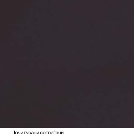
Почитувани сограѓани,