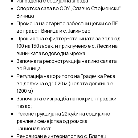
Изградена е социјална зграда
Спортска сала во ООУ „Славчо Стојменски“
Виница
Промена на старите азбестни цевки со ПЕ
во градот Виница и с. Јакимово
Проширена е филтер-станицата за вода од
100 на 150 л/сек. и приклучено е с. Лески на
виничката водоводна мрежа
Започната реконструкција на кино салата
во Виница
Регулација на коритото на Градечка Река
во должина од 1 020 м (целата должина е
1200 м)
Започната е изградба на покриен градски
пазар;
Реконструкција на 22 куќи на социјално
ранливи семејства од ромска
националност
Реновиран е интернатот во с. Блатец