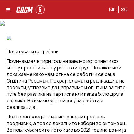
MK
SQ
Почитувани сограѓани,
Поминавме четири години заедно исполнети со
многу проекти, многу работа и труд. Покажавме и
докажавме како навистина се работи и се сака
Општина Росоман. Покрај големата реализација на
проекти, успеавме да направиме и општина за сите
луѓе без разлика на партиска или каква било друга
разлика. Но имаме уште многу за работа и
реализација.
Повторно заедно сме исправени пред нов
предизвик, а тоа се локалните избори во октомври.
Ве повикувам сите исто како во 2021 година да ми ја