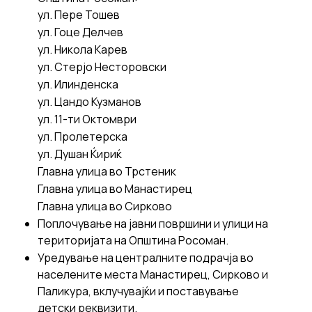
ул. Пере Тошев
ул. Гоце Делчев
ул. Никола Карев
ул. Стерјо Несторовски
ул. Илинденска
ул. Цандо Кузманов
ул. 11-ти Октомври
ул. Пролетерска
ул. Душан Ќириќ
Главна улица во Трстеник
Главна улица во Манастирец
Главна улица во Сирково
Поплочување на јавни површини и улици на
територијата на Општина Росоман.
Уредување на централните подрачја во
населените места Манастирец, Сирково и
Паликура, вклучувајќи и поставување
детски реквизити.