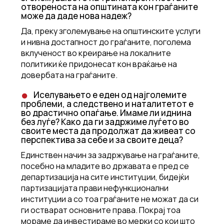
отвореноста на општината кон граѓаните
може да даде нова надеж?
Да, преку зголемување на општинските услуги
и нивна достапност до граѓаните, поголема
вклученост во креирање на локалните
политики ќе придонесат кон враќање на
довербата на граѓаните.
Иселувањето е еден од најголемите
проблеми, а следствено и наталитетот е
во драстично опаѓање. Имаме ли иднина
без луѓе? Како да ги задржиме луѓето во
своите места да продолжат да живеат со
перспектива за себе и за своите деца?
Единствен начин за задржување на граѓаните,
посебно на младите во државата е пред се
департизација на сите институции, бидејќи
партизацијата прави нефункционални
институции а со тоа граѓаните не можат да си
ги остварат основните права. Покрај тоа
мораме да инвестираме во мерки со кои што