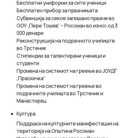
Бесплатни униформи за сите ученици
Бесплатен прибор за првачињата
Субвенција за секое запишано прваче во
ООУ „Пере Тошев“ – Росоман во износ од 3
000 денари
Реконструкција на подрачното училиште
во Трстеник
Стипендии за талентирани ученици и
студенти
Промена на системот на греење во ЈОУДГ
„Праскичка“
Промена на системот на греење во
подрачните училишта во Трстеник и
Манастирец
Култура
Поддршка на културните манифестации на
територија на Општина Росоман