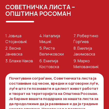
СОВЕТНИЧКА ЛИСТА –
ОПШТИНА РОСОМАН
1. Јовица
4. Наталија
7. Робертино
Стојановиќ
Мициќ
Ѓорѓиев
2. Весна
5. Ристе
8. Емилија
Јаневска
Величковски
Јакимовска
3. Блаже Наков
6. Емилија
9. Марко
Костовска
Миловановиќ
Почитувани сограѓани, Советничката листа ја
составивме од чесни, вредни и одговорни луѓе,
луѓе што ги познавате и целиот живот работат
и творат на територијата на Општина Росоман.
Ја бараме вашата поддршка за нашата листа за
да продолжиме да ја развиваме и да ја градиме
нашата општина. Нашата цел е развиена,