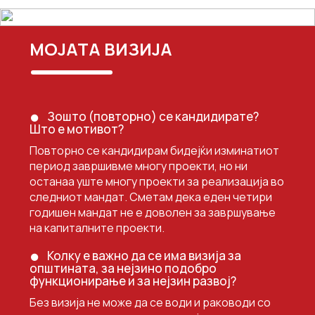
МОЈАТА ВИЗИЈА
Зошто (повторно) се кандидирате?
Што е мотивот?
Повторно се кандидирам бидејќи изминатиот
период завршивме многу проекти, но ни
останаа уште многу проекти за реализација во
следниот мандат. Сметам дека еден четири
годишен мандат не е доволен за завршување
на капиталните проекти.
Колку е важно да се има визија за
општината, за нејзино подобро
функционирање и за нејзин развој?
Без визија не може да се води и раководи со