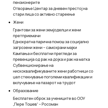
пензионерите
Отворање Центар за дневен престој на
стари лица со активно стареење
Жени
Грантови за жени земјоделци и жени
претприемачи
Еднократна парична помош за социјално
загрозени жени – самохрани мајки
Кампања и бесплатни прегледи за
превенција од рак на дојка и рак на матка
Субвенционирање на
нискоквалификуваните жени работници со
цел стекнување поголеми квалификации и
вклучување на пазарот на трудот
Образование
Бесплатен оброк за учениците во ООУ
„Пере Тошев“ – Росоман