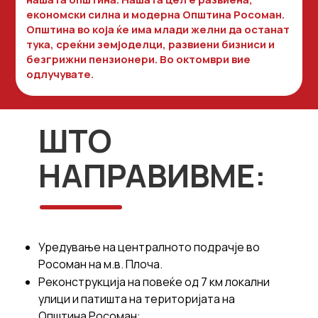
економски силна и модерна Општина Росоман.
Општина во која ќе има млади желни да останат
тука, среќни земјоделци, развиени бизниси и
безгрижни пензионери. Во октомври вие
одлучувате.
ШТО
НАПРАВИВМЕ:
Уредување на централното подрачје во
Росоман на м.в. Плоча.
Реконструкција на повеќе од 7 км локални
улици и патишта на територијата на
Општина Росоман: