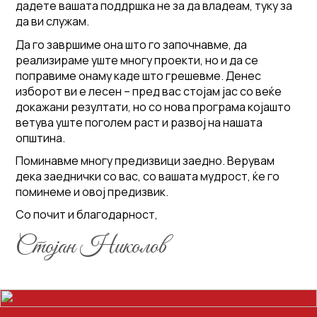
дадете вашата поддршка не за да владеам, туку за
да ви служам.
Да го завршиме она што го започнавме, да
реализираме уште многу проекти, но и да се
поправиме онаму каде што грешевме. Денес
изборот ви е лесен – пред вас стојам јас со веќе
докажани резултати, но со нова програма којашто
ветува уште поголем раст и развој на нашата
општина.
Поминавме многу предизвици заедно. Верувам
дека заеднички со вас, со вашата мудрост, ќе го
поминеме и овој предизвик.
Со почит и благодарност,
Стојан Николов