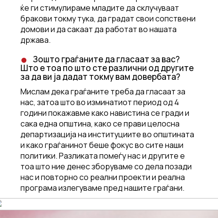
ќе ги стимулираме младите да склучуваат
бракови токму тука, да градат свои сопствени
домови и да сакаат да работат во нашата
држава.
Зошто граѓаните да гласаат за вас?
Што е тоа по што сте различни од другите
за да ви ја дадат токму вам довербата?
Мислам дека граѓаните треба да гласаат за
нас, затоа што во изминатиот период од 4
години покажавме како навистина се гради и
сака една општина, како се прави целосна
департизација на институциите во општината
и како граѓанинот беше фокус во сите наши
политики. Разликата помеѓу нас и другите е
тоа што ние денес зборуваме со дела позади
нас и повторно со реални проекти и реална
програма излегуваме пред нашите граѓани.