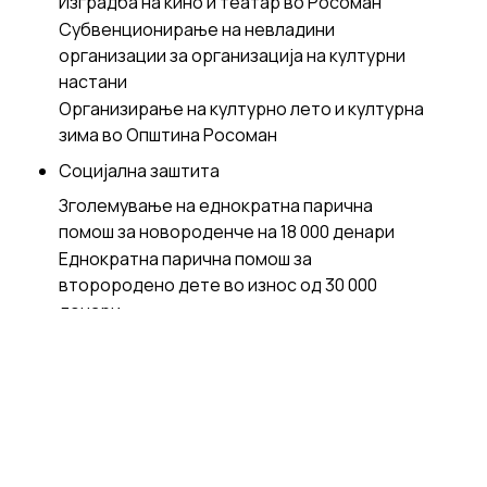
Изградба на кино и театар во Росоман
Субвенционирање на невладини
организации за организација на културни
настани
Организирање на културно лето и културна
зима во Општина Росоман
Социјална заштита
Зголемување на еднократна парична
помош за новороденче на 18 000 денари
Еднократна парична помош за
второродено дете во износ од 30 000
денари
Зголемување на еднократната парична
помош за социјално загрозените лица
Еднократна парична помош за самохрани
родители
Финансирање на даватели на социјални
услуги, воспоставување нови социјални