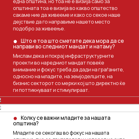
една општина, но тоа не е визија само за
општината тоа е визија во какво општество
сакаме ние да живееме и како со секое наше
дејствие да го направиме нашето место
подобро за живеење.
Што е тоа што сметате дека мора да се
направи во следниот мандат и натаму?
Мислам дека и покрај инфраструктурните
проекти во наредниот мандат повеќе
внимание и фокус треба да дади на граѓаните,
односно на младите, на земјоделците, на
бизнис секторот со мерки кој што директно ќе
ги поттикнуваат и стимулираат.
Колку се важни младите за нашата
општина?
Младите се секогаш во фокус на нашата