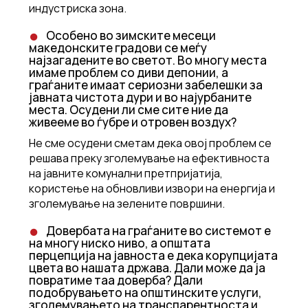
индустриска зона.
Особено во зимските месеци
македонските градови се меѓу
најзагадените во светот. Во многу места
имаме проблем со диви депонии, а
граѓаните имаат сериозни забелешки за
јавната чистота дури и во најурбаните
места. Осудени ли сме сите ние да
живееме во ѓубре и отровен воздух?
Не сме осудени сметам дека овој проблем се
решава преку зголемување на ефективноста
на јавните комунални претпријатија,
користење на обновливи извори на енергија и
зголемување на зелените површини.
Довербата на граѓаните во системот е
на многу ниско ниво, а општата
перцепција на јавноста е дека корупцијата
цвета во нашата држава. Дали може да ја
повратиме таа доверба? Дали
подобрувањето на општинските услуги,
зголемувањето на транспарентноста и