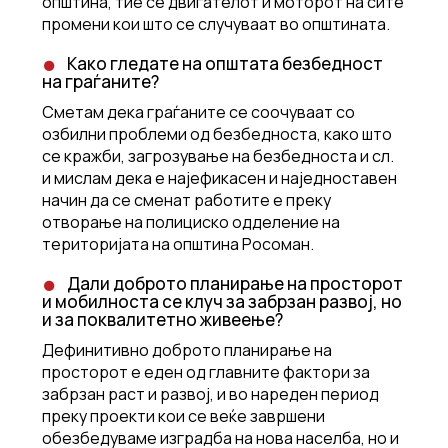
општина, тие се двигателот и моторот на сите
промени кои што се случуваат во општината.
Како гледате на општата безбедност
на граѓаните?
Сметам дека граѓаните се соочуваат со
озбилни проблеми од безбедноста, како што
се кражби, загрозување на безбедноста и сл.
и мислам дека е најефикасен и наједноставен
начин да се сменат работите е преку
отворање на полициско одделение на
територијата на општина Росоман.
Дали доброто планирање на просторот
и мобилноста се клуч за забрзан развој, но
и за поквалитетно живеење?
Дефинитивно доброто планирање на
просторот е еден од главните фактори за
забрзан раст и развој, и во нареден период
преку проекти кои се веќе завршени
обезбедуваме изградба на нова населба, но и