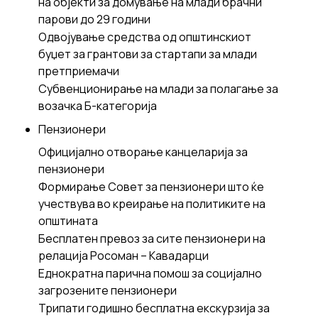
на објекти за домување на млади брачни
парови до 29 години
Одвојување средства од општинскиот
буџет за грантови за стартапи за млади
претприемачи
Субвенционирање на млади за полагање за
возачка Б-категорија
Пензионери
Официјално отворање канцеларија за
пензионери
Формирање Совет за пензионери што ќе
учествува во креирање на политиките на
општината
Бесплатен превоз за сите пензионери на
релација Росоман – Кавадарци
Еднократна парична помош за социјално
загрозените пензионери
Трипати годишно бесплатна екскурзија за